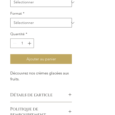
Format
*
Quantité
*
Ajouter au panier
Découvrez nos crèmes glacées aux
fruits.
Détails de l'article
Détails d'article. Saisissez ici les
Politique de
caractéristiques de l'article : taille,
remboursement