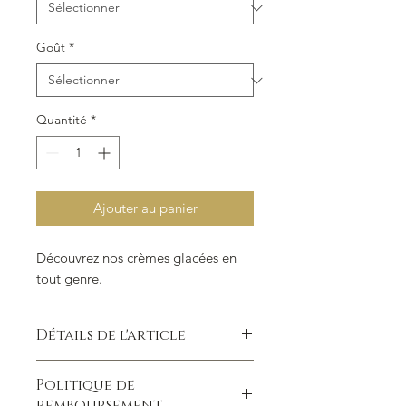
Goût
*
Quantité
*
Ajouter au panier
Découvrez nos crèmes glacées en
tout genre.
Détails de l'article
Détails d'article. Saisissez ici les
Politique de
caractéristiques de l'article : taille,
remboursement